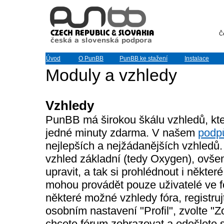
Č
Úvod
O PunBB
PunBB ke stažení
Instalace
Moduly a vzhledy
Vzhledy
PunBB má širokou škálu vzhledů, kt
jedné minuty zdarma. V našem
podp
nejlepších a nejžádanějších vzhledů.
vzhled základní (tedy Oxygen), ovše
upravit, a tak si prohlédnout i někte
mohou provádět pouze uživatelé ve fó
některé možné vzhledy fóra, registru
osobním nastavení "Profil", zvolte "
chcete fórum zobrazovat a odešlete s